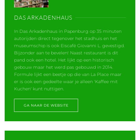
DAS ARKADENHAUS
In Das Arkadenhaus in Papenburg op 35 minuten
autorijden direct tegenover het stadhuis en het
museumschip is ook Eiscafé Giovanni L. gevestigd.
Bijzonder aan te bevelen! Naast restaurant is dit
pand ook een hotel. Het lijkt op een historisch
gebouw maar het werd pas gebouwd in 2014.
Formule lijkt een beetje op die van La Place maar
er is ook een gedeelte waar je alleen 'Kaffee mit
Kuchen' kunt nuttigen.
GA NAAR DE WEBSITE