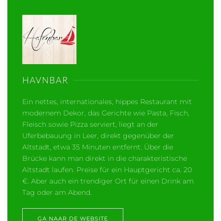
HAVNBAR
Ein nettes, internationales, hippes Restaurant mit
modernem Dekor, das Gerichte wie Pasta, Fisch,
Fleisch sowie Pizza serviert, liegt an der
Uferbebauung in Leer, direkt gegenüber der
Altstadt, etwa 35 Minuten entfernt. Über die
Brücke kann man direkt in die charakteristische
Altstadt laufen. Preise für ein Hauptgericht ca. 20
€. Aber auch ein trendiger Ort für einen Drink am
Tag oder am Abend.
GA NAAR DE WEBSITE