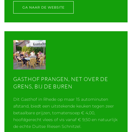
GA NAAR DE WEBSITE
GASTHOF PRANGEN, NET OVER DE
GRENS, BIJ DE BUREN
Dit Gasthof in Rhede op maar 15 autominuten
afstand, biedt een uitstekende keuken tegen zeer
betaalbare prijzen, tomatensoep € 4,00,
hoofdgerecht vlees of vis vanaf € 9,50 en natuurlijk
de echte Duitse Riesen Schnitzel.