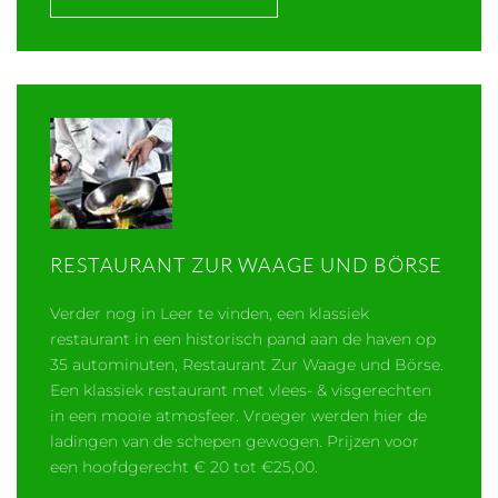
RESTAURANT ZUR WAAGE UND BÖRSE
Verder nog in Leer te vinden, een klassiek
restaurant in een historisch pand aan de haven op
35 autominuten, Restaurant Zur Waage und Börse.
Een klassiek restaurant met vlees- & visgerechten
in een mooie atmosfeer. Vroeger werden hier de
ladingen van de schepen gewogen. Prijzen voor
een hoofdgerecht € 20 tot €25,00.