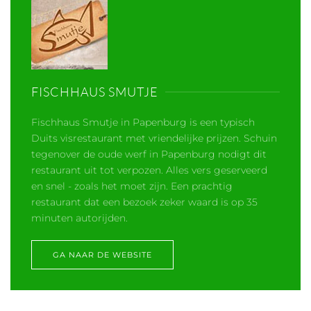
FISCHHAUS SMUTJE
Fischhaus Smutje in Papenburg is een typisch
Duits visrestaurant met vriendelijke prijzen. Schuin
tegenover de oude werf in Papenburg nodigt dit
restaurant uit tot verpozen. Alles vers geserveerd
en snel - zoals het moet zijn. Een prachtig
restaurant dat een bezoek zeker waard is op 35
minuten autorijden.
GA NAAR DE WEBSITE